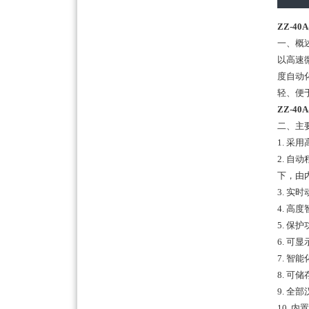
ZZ-4
一、概
以高速
度自动
轻、便
ZZ-4
二、主
1. 采
2. 
下，由
3. 
4. 
5. 
6. 可
7. 
8. 可
9. 
10.