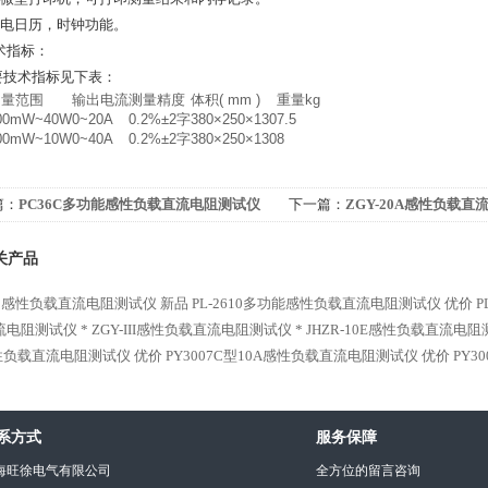
不掉电日历，时钟功能。
术指标：
主要技术指标见下表：
测量范围
输出电流
测量精度
体积( mm )
重量kg
00mW~40W
0~20A
0.2%±2字
380×250×130
7.5
00mW~10W
0~40A
0.2%±2字
380×250×130
8
篇：
PC36C多功能感性负载直流电阻测试仪
下一篇：
ZGY-20A感性负载直
关产品
610感性负载直流电阻测试仪 新品
PL-2610多功能感性负载直流电阻测试仪 优价
流电阻测试仪 *
ZGY-III感性负载直流电阻测试仪 *
JHZR-10E感性负载直流电阻
性负载直流电阻测试仪 优价
PY3007C型10A感性负载直流电阻测试仪 优价
PY
系方式
服务保障
海旺徐电气有限公司
全方位的留言咨询