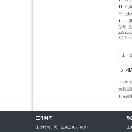
11. 
三、技
1． 
型号
ZZ-20
5
ZZ-40
2
上一
*
相
PL-2
负载直
10A感
工作时间
联
工作时间：周一至周五 8:30-18:00
上