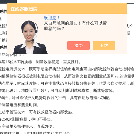
0A感性负载直流电阻测试仪 *
欢迎您！
述
来自局域网的朋友！有什么可以帮
微控制器为核心，采用高频调制大功率电源、高速A/D转换器及程控电流源技术
助您的吗？
化测量功能，具有精度高，测量范围宽，数据稳定，重复性好，抗干扰能力强，
于携带，是变压器直流电阻测试的一代产品。
0A感性负载直流电阻测试仪 *
要功能及特点：
用高速16位A/D转换器，测量数据稳定，重复性好。
自动程控电流源技术，既可手动选择典型值输出电流也可由内部微控制器自动控制输
内部微控制器根据被测电阻自动控制，从而达到比较宽的测量范围和zui的测量
实时动态显示，响应速度快，可在测量状态直接转换分接开关，仪器会自动提示，
高度智能化设计，功能设置巧妙*，可自动判断测试线虚接、断线等故障。
保护功能*，能可靠保护反电势对仪器的冲击，具有自动放电指示功能。
显示测量电流和测量时间。
智能化功率管理技术，可有效减轻仪器内部发热。
储存250次测量数据，掉电不丢失。
全部汉字菜单及操作提示，直观方便。
 内置微型打印机，可打印测量结果和内存记录。