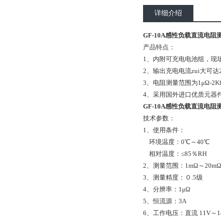
详细介绍
GF-10A感性负载直流电阻测
产品特点：
1、内附可充电电池组，现
2、输出充电电流zui大可
3、电阻测量范围为1μΩ-2
4、采用国外进口优质元器
GF-10A感性负载直流电阻测
技术参数：
1、使用条件：
环境温度：0℃～40℃
相对温度：≤85％RH
2、测量范围：1mΩ～20mΩ；2
3、测量精度：０.5级
4、分辨率：1μΩ
5、恒流源：3A
6、工作电压：直流 11V～14