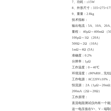
7、功耗：≤15W
8、外形尺寸：335×275×17
9、重量：2.8kg
技术指标：
输出电流：5A、10A、20A
量程： 40μΩ～400mΩ （5
100μΩ～1Ω （20A）
500Ω～2Ω （10A）
1mΩ～4Ω (5A）
准确度：0.2%
分辨率：1μΩ
工作温度：0～40℃
环境湿度：≤90%RH，无结
工作电源：AC220V±10%，5
恒流源： 2A（1μΩ～20mΩ、
200mA（2Ω～20Ω）
工作原理：
直流电阻测试仪内有一个能
这一电压值在V+、V－端