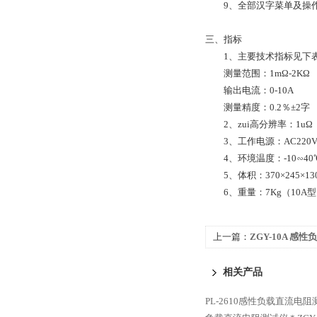
9、全部汉字菜单及操作
三、指标
1、主要技术指标见下
测量范围：1mΩ-2KΩ
输出电流：0-10A
测量精度：0.2％±2字
2、zui高分辨率：1uΩ
3、工作电源：AC220V
4、环境温度：-10∽40
5、体积：370×245×13
6、重量：7Kg（10A型
上一篇：
ZGY-10A 感
相关产品
PL-2610感性负载直流电阻