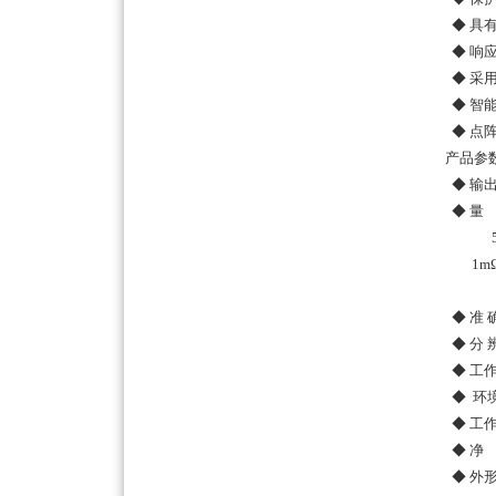
◆ 具
◆ 响
◆ 采
◆ 智
◆ 点
产品参
◆ 输出
◆ 量 
500
1mΩ
2mΩ
◆ 准 确
◆ 分 辨
◆ 工作
◆ 环境
◆ 工作
◆ 净 
◆ 外形尺