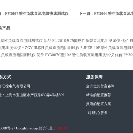
篇：
PY3007感性负载直流电阻快速测试仪
下一篇：
PY3006感性负载直流
关产品
610感性负载直流电阻测试仪 新品
PL-2610多功能感性负载直流电阻测试仪 优价
流电阻测试仪 *
ZGY-III感性负载直流电阻测试仪 *
JHZR-10E感性负载直流电阻
性负载直流电阻测试仪 优价
PY3007C型10A感性负载直流电阻测试仪 优价
PY
系方式
服务保障
海旺徐电气有限公司
全方位的留言咨询
址：上海市宝山区水产西路680弄4号楼509
精准的配置推荐
灵活的配置方案
1对1贴心服务
6008号-27
GoogleSitemap
总访问量：
500748