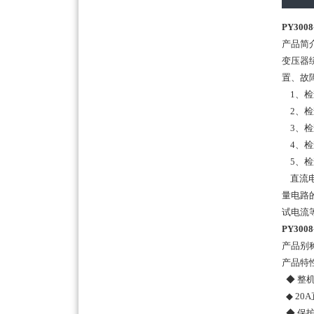
PY30
产品简
变压器
置、故
1、检
2、检
3、检
4、检
5、检
直流电
量电路
试电流
PY30
产品别
产品特
◆ 整
◆ 2
◆ 保