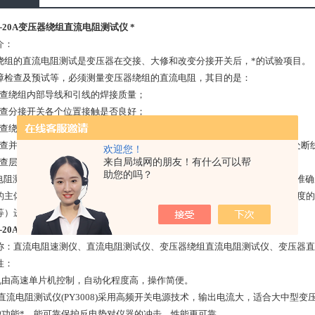
08-20A变压器绕组直流电阻测试仪 *
介：
绕组的直流电阻测试是变压器在交接、大修和改变分接开关后，*的试验项目。
障检查及预试等，必须测量变压器绕组的直流电阻，其目的是：
查绕组内部导线和引线的焊接质量；
查分接开关各个位置接触是否良好；
查绕组或引出线有无折断处；
查并联支路的正确性，是否存在由几条并联导线绕成的绕组发生一处或几处断
欢迎您！
来自局域网的朋友！有什么可以帮
查层、匝间有无短路的现象。
助您的吗？
阻测试仪采用典型的四线制测量法。以期提高测量电阻（尤其是低阻）的准确度
的主体。中央控制单元通过控制恒流源给外部待测负载施加一个恒定、高精度的
等）进行处理，得到实际电阻值。
08-20A变压器绕组直流电阻测试仪 *
称：直流电阻速测仪、直流电阻测试仪、变压器绕组直流电阻测试仪、变压器直
性：
机由高速单片机控制，自动化程度高，操作简便。
0A直流电阻测试仪(PY3008)采用高频开关电源技术，输出电流大，适合大中型
护功能*，能可靠保护反电势对仪器的冲击，性能更可靠。