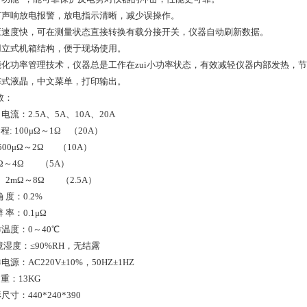
有声响放电报警，放电指示清晰，减少误操作。
应速度快，可在测量状态直接转换有载分接开关，仪器自动刷新数据。
用立式机箱结构，便于现场使用。
能化功率管理技术，仪器总是工作在zui小功率状态，有效减轻仪器内部发热，
阵式液晶，中文菜单，打印输出。
数：
电流：2.5A、5A、10A、20A
程: 100μΩ～1Ω （20A）
μΩ～2Ω （10A）
～4Ω （5A）
～8Ω （2.5A）
 度：0.2%
 率：0.1μΩ
温度：0～40℃
湿度：≤90%RH，无结露
电源：AC220V±10%，50HZ±1HZ
重：13KG
寸：440*240*390