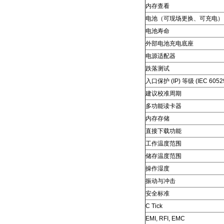
内存查看
电池（可现场更换、可充电）
电池寿命
外部电池充电底座
电源适配器
跌落测试
入口保护 (IP) 等级 (IEC 6052
建议校准周期
多功能读卡器
内存存储
直接下载功能
工作温度范围
储存温度范围
操作湿度
振动与冲击
安全标准
C Tick
EMI, RFI, EMC