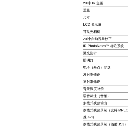
zui小 IR 焦距
重量
尺寸
LCD 显示屏
可见光相机
zui小自动视差校正
IR-PhotoNotes™ 标注系统
激光指针
照明灯
电子（基点）罗盘
发射率修正
透射率修正
背景温度补偿
语音标注（音频）
多模式视频输出
多模式视频录制（支持 MPEG
准 AVI）
多模式视频录制（辐射 .IS3）