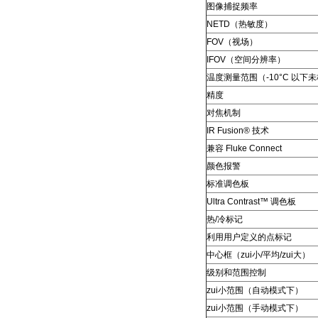
图像捕捉频率
NETD（热敏度）
FOV（视场）
IFOV（空间分辨率）
温度测量范围（-10°C 以下
精度
对焦机制
IR Fusion® 技术
兼容 Fluke Connect
颜色报警
标准调色板
Ultra Contrast™ 调色板
热/冷标记
利用用户定义的点标记
中心框（zui小/平均/zui大）
级别和范围控制
zui小范围（自动模式下）
zui小范围（手动模式下）