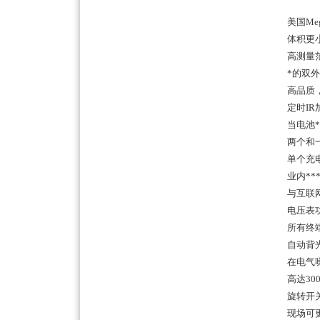
美国
Me
体积更
高测量
*的双
高品质
定时
IR
当电池
两个和
单个充
业内
**
与互联
电压表
所有终
自动背
在电气
高达
30
旋转开
现场可