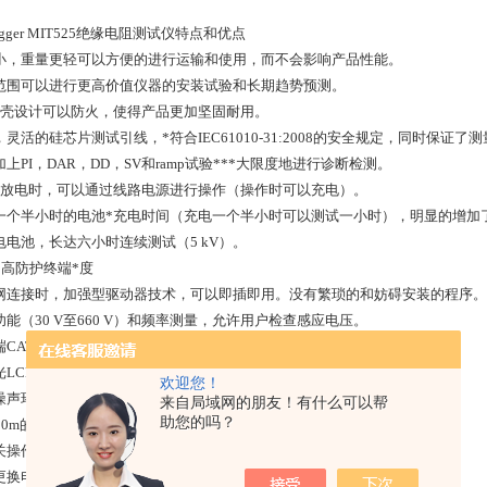
gger MIT525
绝缘电阻测试仪特点和优点
小，重量更轻可以方便的进行运输和使用，而不会影响产品性能。
范围可以进行更高价值仪器的安装试验和长期趋势预测。
外壳设计可以防火，使得产品更加坚固耐用。
，灵活的硅芯片测试引线，*符合
IEC61010-31:2008
的安全规定，同时保证了测
加上
PI
，
DAR
，
DD
，
SV
和
ramp
试验
***
大限度地进行诊断检测。
*放电时，可以通过线路电源进行操作（操作时可以充电）。
一个半小时的电池*充电时间（充电一个半小时可以测试一小时），明显的增加
电电池，长达六小时连续测试（
5 kV
）。
*
高防护终端*度
网连接时，加强型驱动器技术，可以即插即用。没有繁琐的和妨碍安装的程序。
功能（
30 V
至
660 V
）和频率测量，允许用户检查感应电压。
端
CATIV600V
安全额定值，可以在
***
广泛的范围内安全使用。
光
LCD
显示屏。
欢迎您！
噪声环境下，噪声滤波器有效抑制高达
3mA
的噪音。
来自局域网的朋友！有什么可以帮
助您的吗？
00m
的高海拔作业，同时维持
CATIV 600 V
电压。
关操作简单，直观现场操作。
更换电池。