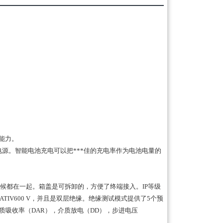
能力。
电源。智能电池充电可以把
***
佳的充电率作为电池电量的
候都在一起。箱盖是可拆卸的，方便了终端接入。
IP
等级
ATIV600 V
，并且是双层绝缘。绝缘测试模式提供了
5
个预
质吸收率（
DAR
），介质放电（
DD
），步进电压