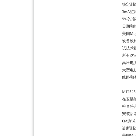
锁定测
3mA
短
5%
的准
日期和
美国
Me
设备设
试技术
所有这
高压电
大型电
线路和
MIT525
在安装
检查符
安装后
QA
测试
诊断测
美国
Me