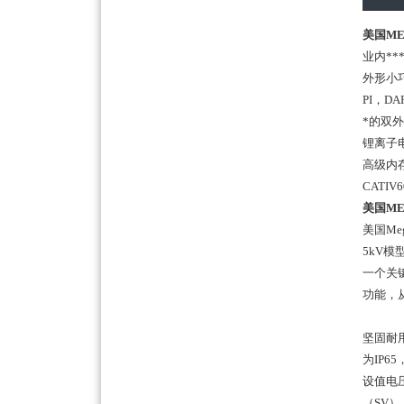
美国ME
业内
**
外形小
PI
，
DA
*的双
锂离子
高级内
CATIV6
美国ME
美国
Me
5kV
模
一个关
功能，
坚固耐
为
IP65
设值电
（
SV
）