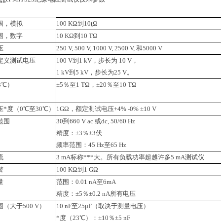
围，模拟
100 KΩ到10ţΩ
围，数字
10 KΩ到10 TΩ
压
250 V, 500 V, 1000 V, 2500 V, 和5000 V
定义测试电压
100 V到1 kV，步长为 10 V，
1 kV到5 kV，步长为25 V。
3℃）
±5％至1 TΩ，±20％至10 TΩ
*度（0℃至30℃）
1GΩ，额定测试电压+4% -0% ±10 V
范围
30到660 V ac 或dc, 50/60 Hz
精度：±3％±3伏
频率范围：45 Hz至65 Hz
流
3 mA标称***大。所有负载功率超越许多5 mA测试仪
警
100 KΩ到1 GΩ
量
范围：0.01 nA至6mA
精度：±5％±0.2 nA所有电压
（大于500 V）
10 nF至25μF（取决于测量电压）
*度（23℃）：±10％±5 nF