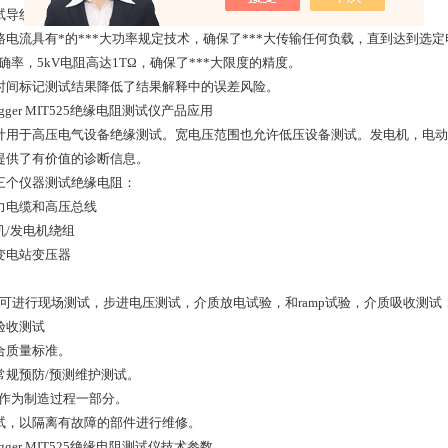
试导线提供额外安全性。
路电流具有*的
***
大功率规定技术，确保了
***
大传输任何负载，直到达到选定
确率，
5kV
电阻高达
1T
Ω，确保了
***
大限度的精度。
时间标记测试结果降低了结果解释中的误差风险。
gger MIT525
绝缘电阻测试仪产品应用
计用于高压电气设备绝缘测试。宽电压范围也允许低压设备测试。发电机，电动
提供了有价值的诊断信息。
三个仪器测试绝缘电阻：
力电缆和高压总线
机
/
发电机绕组
变电站变压器
可进行现场测试，步进电压测试，介质放电试验，和
ramp
试验，介质吸收测试
验收测试
合质量标准。
常规预防
/
预测维护测试。
作为制造过程一部分。
试，以隔离有故障的部件进行维修。
gger MIT525
绝缘电阻测试仪技术参数