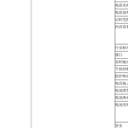
电容充
电容放
记时范
内存容
行业标
接口
实时输
干扰抑
防护终
电压输
电池类
电池寿
电池充
安全