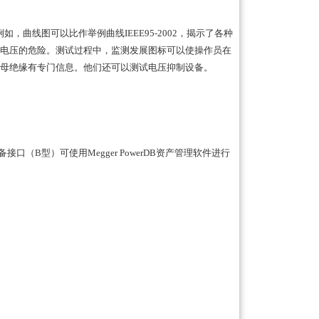
例如，曲线图可以比作举例曲线
IEEE95-2002
，揭示了各种
电压的危险。测试过程中，监测发展图标可以使操作员在
母绝缘有专门信息。他们还可以测试电压抑制设备。
备接口（
B
型）可使用
Megger PowerDB
资产管理软件进行