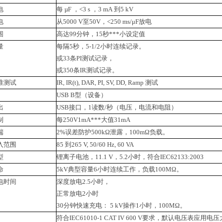
电
每 µF ，<3 s ，3 mA 到5 kV
电
从5000 V至50V，<250 ms/μF放电
围
高达99分钟，15秒***小设定值
量
每隔5秒，5-1/2小时连续记录。
或33条PI测试记录，
或350条IR测试记录。
准测试
IR, IR(t), DAR, PI, SV, DD, Ramp 测试
USB B型（设备）
出
USB接口，1读数/秒（电压，电流和电阻）
制
每250V1mA***大值31mA
端
2%误差防护500kΩ泄露，100mΩ负载。
入范围
85 到265 V, 50/60 Hz, 60 VA
型
锂离子电池，11.1 V，5.2小时，符合IEC62133:2003
命
5kV典型容量6小时连续工作，负载100MΩ。
电时间
深度放电2.5小时，
正常放电2小时
30分钟快速充电： 5 kV操作1小时，100MΩ。
符合IEC61010-1 CAT IV 600 V要求，默认电压表应用电压