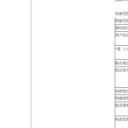
绝缘范
绝缘范
测试电
用户自
*度（2
输出电压
电压表
短路电
绝缘报
电流测
电容范围