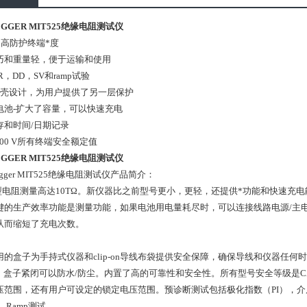
GGER MIT525绝缘电阻测试仪
*
高防护终端*度
巧和重量轻，便于运输和使用
R
，
DD
，
SV
和
ramp
试验
外壳设计，为用户提供了另一层保护
电池
-
扩大了容量，可以快速充电
存和时间
/
日期记录
00 V
所有终端安全额定值
GGER MIT525绝缘电阻测试仪
gger MIT525
绝缘电阻测试仪产品简介：
型电阻测量高达
10T
Ω。新仪器比之前型号更小，更轻，还提供*功能和快速充电
键的生产效率功能是测量功能，如果电池用电量耗尽时，可以连接线路电源
/
主
从而缩短了充电次数。
用的盒子为手持式仪器和
clip-on
导线布袋提供安全保障，确保导线和仪器任何时
，盒子紧闭可以防水
/
防尘。内置了高的可靠性和安全性。所有型号安全等级是
C
压范围，还有用户可设定的锁定电压范围。预诊断测试包括极化指数（
PI
），介
，
Ramp
测试。