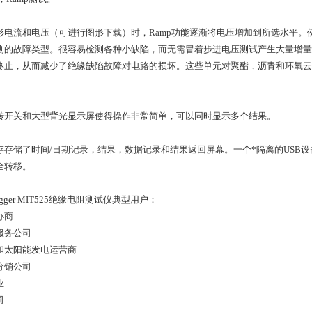
形电流和电压（可进行图形下载）时，
Ramp
功能逐渐将电压增加到所选水平。
测的故障类型。很容易检测各种小缺陷，而无需冒着步进电压测试产生大量增量
终止，从而减少了绝缘缺陷故障对电路的损坏。这些单元对聚酯，沥青和环氧云
转开关和大型背光显示屏使得操作非常简单，可以同时显示多个结果。
存存储了时间
/
日期记录，结果，数据记录和结果返回屏幕。一个*隔离的
USB
设
全转移。
gger MIT525
绝缘电阻测试仪典型用户：
办商
服务公司
和太阳能发电运营商
分销公司
业
司