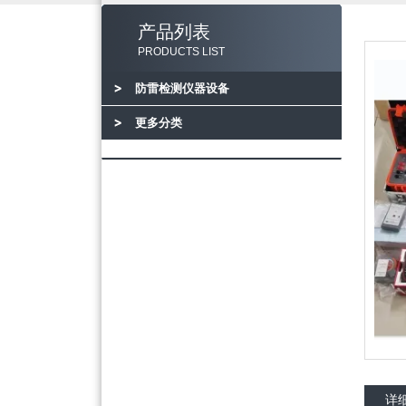
产品列表
PRODUCTS LIST
防雷检测仪器设备
更多分类
详