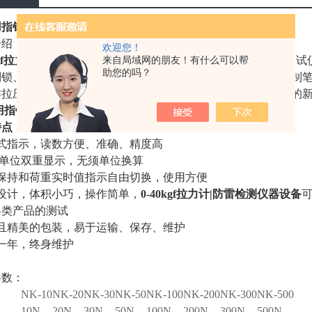
用指针式推拉力计
介绍：
欢迎您！
0kgf拉力计|防雷检测仪器设备
是一种高精度小型便携式推拉力测试
来自局域网的朋友！有什么可以帮
助您的吗？
制锁、汽车配件、轻工防织、打火机及点火装置、消防器材、制笔
作拉压负荷、插拔力测试、破坏性试验等，是代替管形测力计的
用指针式推拉力计
特点：
针式指示，读数方便、准确、精度高
种单位双重显示，无须单位换算
值保持和荷重实时值指示自由切换，使用方便
持设计，体积小巧，操作简单，
0-40kgf拉力计|防雷检测仪器设备
各类产品的测试
靠且精美的包装，易于运输、保存、维护
一年，终身维护
参数：
NK-10
NK-20
NK-30
NK-50
NK-100
NK-200
NK-300
NK-500
10N
20N
30N
50N
100N
200N
300N
500N