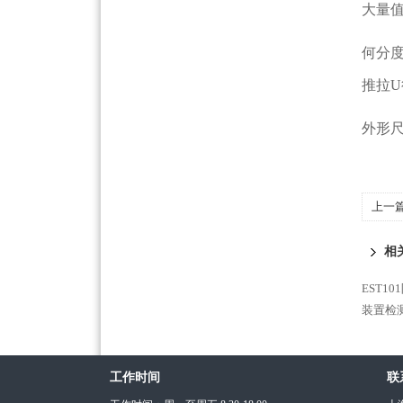
大量
何分
推拉U
外形
上一
相
EST1
装置检
工作时间
联