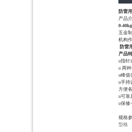
防雷
产品
0-4
五金
机构
防雷
产品
u指
u 两
u峰
u手
方便
u可
u保修
规格
型格