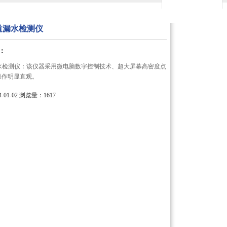
用心服务 成就你我
管道漏水检测仪
：
道漏水检测仪：该仪器采用微电脑数字控制技术、超大屏幕高密度点
操作明显直观。
01-02
浏览量：1617