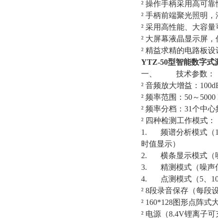
² 操作手柄采用高可
² 手柄前端聚光照明
² 采用高性能、大容
² 大屏幕液晶显示屏
² 精益求精的电路板
YTZ-50型智能数字
一、 技术参数：
² 音频放大增益：100
² 频率范围：50～50
² 频率分档：31个
² 四种检测工作模式：
1. 频谱分析模式（100
时值显示）
2. 横条显示模式（
3. 精测模式（噪声
4. 点测模式（5、1
² 8段录音保存（每
² 160*128图形点
² 电源（8.4V锂离