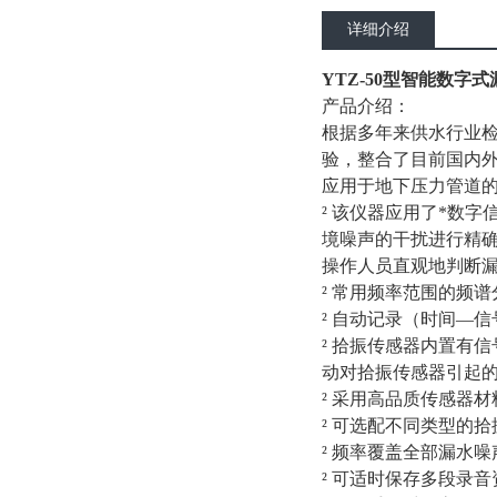
详细介绍
YTZ-50型智能数字
产品介绍：
根据多年来供水行业
验，整合了目前国内
应用于地下压力管道
² 该仪器应用了*数
境噪声的干扰进行精
操作人员直观地判断
² 常用频率范围的频
² 自动记录（时间—
² 拾振传感器内置有
动对拾振传感器引起
² 采用高品质传感器
² 可选配不同类型的
² 频率覆盖全部漏水
² 可适时保存多段录