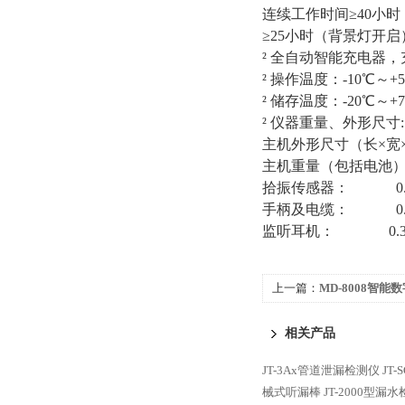
连续工作时间≥40小
≥25小时（背景灯开启
² 全自动智能充电器，
² 操作温度：-10℃～+
² 储存温度：-20℃～+
² 仪器重量、外形尺寸:
主机外形尺寸（长×宽×高）
主机重量（包括电池）：
拾振传感器： 0.
手柄及电缆： 0.
监听耳机： 0.3
上一篇：
MD-8008智
相关产品
JT-3Ax管道泄漏检测仪
JT
械式听漏棒
JT-2000型漏