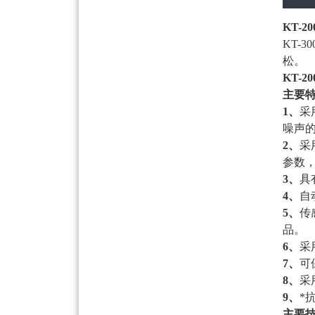
KT-
KT-
松。
KT-
主要
1、
采
噪声
2、
采
参数
3、
具
4、
自
5、
传
品。
6、
采
7、
可
8、
采
9、
*
主要