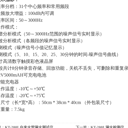
频率分档：31个中心频率和常用频段
频放大增益：100dB内可调
率区间：50～3000Hz
工作模式：
谱分析模式（50～3000Hz范围的噪声信号实时显示）
滤波分析模式（各频段的噪声信号实时显示）
精测模式（噪声信号小值记忆显示）
测模式（5、10、15、20、25、30分钟的时间-噪声信号曲线）
7寸高清数字触摸彩色液晶屏
8段共计8分钟录音存储、回放功能，关机不丢失，可删除和重复
2V5000mAH可充电电池
智能充电器
作温度：-10℃～+50℃
存温度：-20℃～+75℃
、
尺寸（长*宽*高）：50cm * 38cm * 40cm （外包装尺寸）
、
重量：7.5kg
篇：
KT-200L自来水管漏水测试仪
下一篇：
KT-200L漏水检测仪