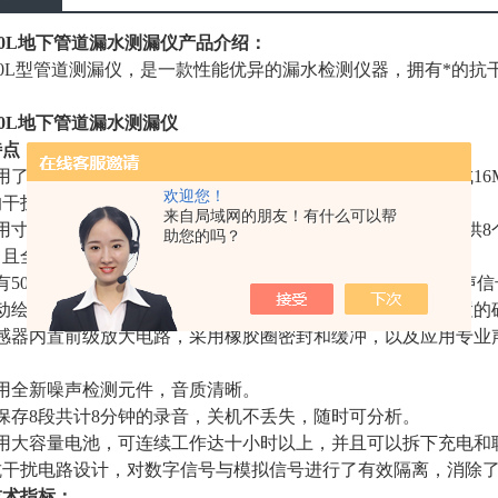
200L地下管道漏水测漏仪
产品介绍：
300L型管道测漏仪，是一款性能优异的漏水检测仪器，拥有*的
200L地下管道漏水测漏仪
特点：
用了国外新的数字信号处理芯片与数字滤波芯片，控制器集成16
欢迎您！
的干扰，甄别出漏水噪声，让操作员更快的锁定漏水点。
来自局域网的朋友！有什么可以帮
用寸高清数字触摸彩色液晶屏，分辨率达到800*480，可以提
助您的吗？
，且全触摸屏设计，操作简单。
有50～3000Hz的频率范围（频谱分析），能实时地显示出噪声
动绘制一定时间内的连续的噪声曲线（点测），使漏水点位置的
感器内置前级放大电路，采用橡胶圈密封和缓冲，以及应用专业
用全新噪声检测元件，音质清晰。
保存8段共计8分钟的录音，关机不丢失，随时可分析。
用大容量电池，可连续工作达十小时以上，并且可以拆下充电和
抗干扰电路设计，对数字信号与模拟信号进行了有效隔离，消除
技术指标：