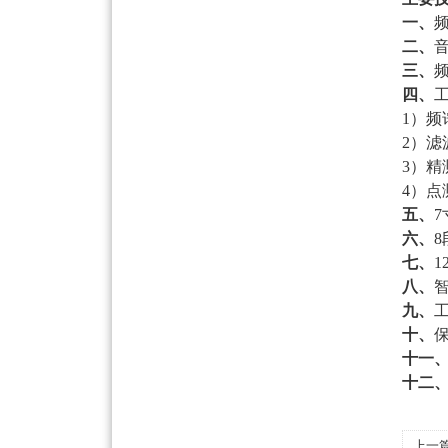
一、
二、
音
三、
频
四、
1）频
2）
3）
4）点
五、
六、
七、
1
八、
九、
工
十、
保
十一
十二
上一