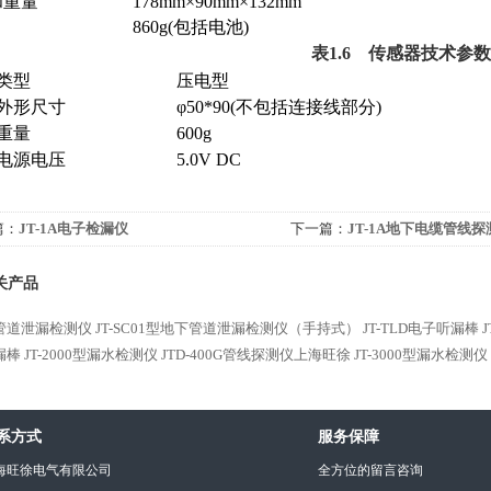
和重量
178mm×90mm×132mm
860g(包括电池)
表1.6 传感器技术参数
类型
压电型
外形尺寸
φ50*90(不包括连接线部分)
重量
600g
电源电压
5.0V DC
篇：
JT-1A电子检漏仪
下一篇：
JT-1A地下电缆管线探
关产品
Ax管道泄漏检测仪
JT-SC01型地下管道泄漏检测仪（手持式）
JT-TLD电子听漏棒
漏棒
JT-2000型漏水检测仪
JTD-400G管线探测仪上海旺徐
JT-3000型漏水检测仪
系方式
服务保障
海旺徐电气有限公司
全方位的留言咨询