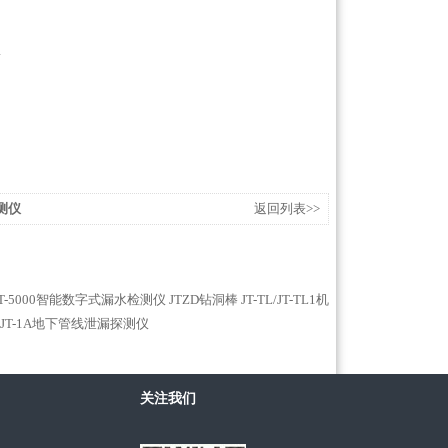
测仪
返回列表>>
JT-5000智能数字式漏水检测仪
JTZD钻洞棒
JT-TL/JT-TL1机
JT-1A地下管线泄漏探测仪
关注我们