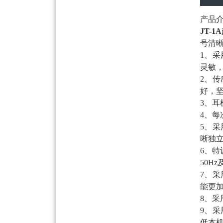
产品
JT-
号清
1、
灵敏
2、
好，
3、
4、
5、
晰独
6、特
50H
7、
能更
8、
9、
低本