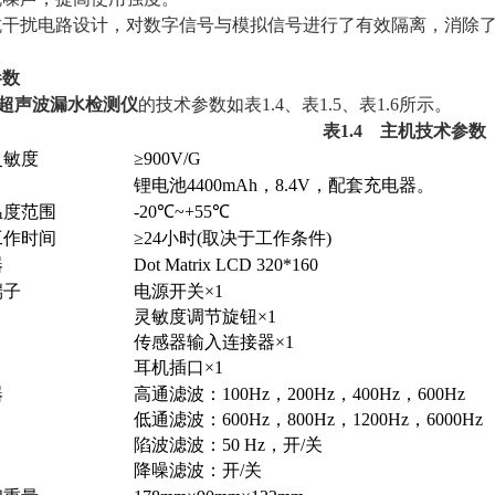
、抗干扰电路设计，对数字信号与模拟信号进行了有效隔离，消除
参数
1A超声波漏水检测仪
的技术参数如表1.4、表1.5、表1.6所示。
表1.4 主机技术参数
灵敏度
≥900V/G
锂电池4400mAh，8.4V，配套充电器。
温度范围
-20℃~+55℃
工作时间
≥24小时(取决于工作条件)
器
Dot Matrix LCD 320*160
端子
电源开关×1
灵敏度调节旋钮×1
传感器输入连接器×1
耳机插口×1
器
高通滤波：100Hz，200Hz，400Hz，600Hz
低通滤波：600Hz，800Hz，1200Hz，6000Hz
陷波滤波：50 Hz，开/关
降噪滤波：开/关