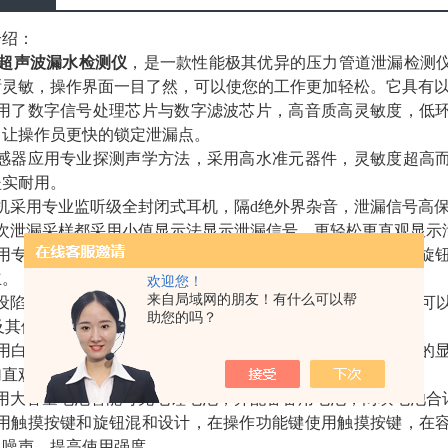
介绍：
1A超声波漏水检测仪
，是一款性能极其优异的压力管道泄漏检测
晰灵敏，操作界面一目了然，可以使您的工作更加轻松。它具有
采用了数字信号处理芯片与数字滤波芯片，高音质高灵敏度，低
，让操作员更快的锁定泄漏点。
传感器应用专业探测声学方法，采用高水准元器件，灵敏度超高
坚实耐用。
耳机采用专业监听级全封闭式耳机，隔d绝外界杂音，泄漏信号高
每次泄漏采样都采用小值显示法显示泄漏信号，更轻松更直观显示
采用专门降噪功能旋钮，当外界干扰噪音较大时，可打开降噪旋
立。
欢迎您！
来自局域网的朋友！有什么可以帮
设陷波按钮，用于陷波器的开/关切换。通过循环按下-松开，可
助您的吗？
z及其倍频谐波的干扰信号对探测效果的影响。
采用白光长条形液晶显示屏，不论白天黑夜都能给你明亮清晰的
加直观的显示出测量的参数
采用大容量电池智能可充电锂电池，并配备备用电池，两块电池合
采用触摸按键和旋钮混和设计，在操作功能键使用触摸按键，在
机噪声，提高使用强度。