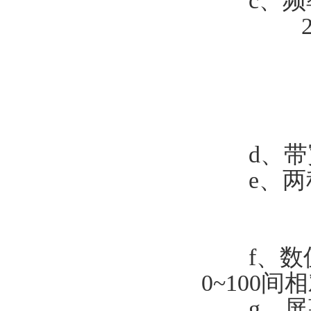
c、频率分
2：2
3：
4：
5：
6：
d、带宽 
e、两种
1）
2）
f、数值
0~100
g、屏幕7