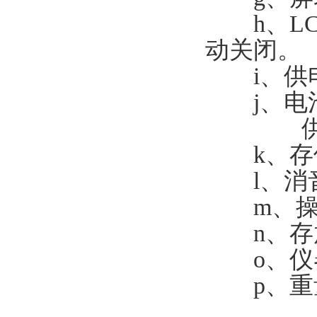
h、LC
动关闭。
i、供电方
j、电
供电工作
k、存储
l、消音
m、操作温
n、存放温
o、仪器箱尺
p、重量：
JT—3