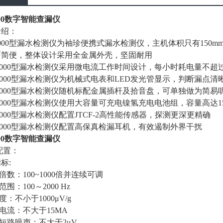
2000数字智能查漏仪
介绍：
2000型漏水检测仪为袖珍便携式漏水检测仪，主机体积只有150mm×
巧简便，整体设计采用全金属外壳，坚固耐用
2000型漏水检测仪采用微电流工作时间设计，每小时耗电量不超
2000型漏水检测仪为机械式电表和LED发光管显示，判断漏点清
2000型漏水检测仪随机标配金属插杆及拾音盘，可单独做为简易
2000型漏水检测仪使用大容量可充电镍氢充电电池组，容量高达15
2000型漏水检测仪配置JTCF-2高性能传感器，探测更深更精确
2000型漏水检测仪配置高保真检漏耳机，有效遏制外界干扰
2000数字智能查漏仪
配置：
标:
数：100~1000倍并连续可调
围：100～2000 Hz
：不小于1000μV/g
流：不大于15MA
短路噪声：不大于2μV