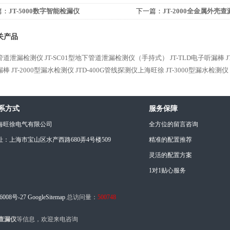
篇：
JT-5000数字智能检漏仪
下一篇：
JT-2000全金属外壳查
关产品
Ax管道泄漏检测仪
JT-SC01型地下管道泄漏检测仪（手持式）
JT-TLD电子听漏棒
漏棒
JT-2000型漏水检测仪
JTD-400G管线探测仪上海旺徐
JT-3000型漏水检测仪
系方式
服务保障
海旺徐电气有限公司
全方位的留言咨询
址：上海市宝山区水产西路680弄4号楼509
精准的配置推荐
灵活的配置方案
1对1贴心服务
6008号-27
GoogleSitemap
总访问量：
500748
能查漏仪
等信息，欢迎来电咨询