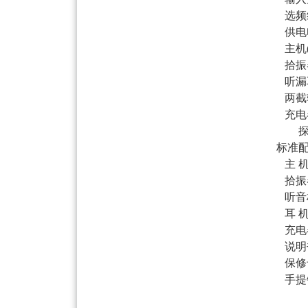
选频
供电电
主机(放
拾振器
听漏耳
两截软
充电器(
探测
标准
主 
拾振
听音
耳 
充电
说明
保修
手提