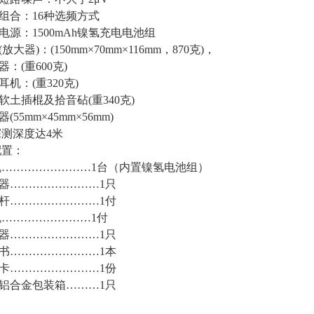
组合：16种选频方式
源：1500mAh镍氢充电电池组
大器)：(150mm×70mm×116mm，870克)，
：(重600克)
机：(重320克)
土插棍及拾音砧(重340克)
55mm×45mm×56mm)
深度达4米
配置：
机……………………1台（内置镍氢电池组）
器……………………1只
杆……………………1付
机……………………1付
器……………………1只
书……………………1本
卡……………………1份
铝合金包装箱………1只