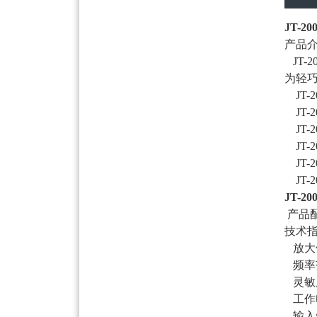
JT-
产品
JT-
为轻
JT-
JT-
JT-
JT-
JT-
JT-
JT-
产品
技术指
放大倍
频率范
灵敏度
工作电
输入