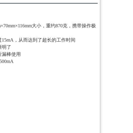
70mm×116mm大小，重约870克，携带操作极
过15mA，从而达到了超长的工作时间
晰明了
听漏棒使用
00mA