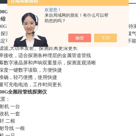
欢迎您！
-400G全频段管线探测仪
来自局域网的朋友！有什么可以帮
介绍：
助您的吗？
-400G管线探测仪由发射机和接收机两大部分组成，发射机放置
，探测结果通过液晶数字和声响显示。探测地下金属管道（如煤
稳定可靠，操作方便，便于携带等优点。本仪器对非金属管线不
滤波,大功率发射、探测距离更深更长
频率接收，适合探测各种埋层的金属管道管线
屏幕数字液晶屏和声响双重显示，探测直观清晰
测深度一键数字读取，方便快捷
位准确，轻巧便携，使用快捷
容量可充电电池，工作时间更长
-400G全频段管线探测仪
配置：
发射机 一台
接收机 一套
地钎 二根
发射导线 一根
耳机 一只