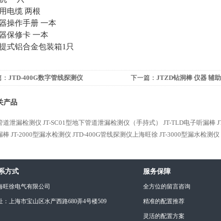
充用电缆 两根
仪器操作手册 一本
仪器保修卡 一本
手提式铝合金包装箱1只
篇：
JTD-400G数字管线探测仪
下一篇：
JTZD钻洞棒 仪器 辅
关产品
Ax管道泄漏检测仪
JT-SC01型地下管道泄漏检测仪（手持式）
JT-TLD电子听漏棒
漏棒
JT-2000型漏水检测仪
JTD-400G管线探测仪上海旺徐
JT-3000型漏水检测仪
系方式
服务保障
海旺徐电气有限公司
全方位的留言咨询
址：上海市宝山区水产西路680弄4号楼509
精准的配置推荐
灵活的配置方案