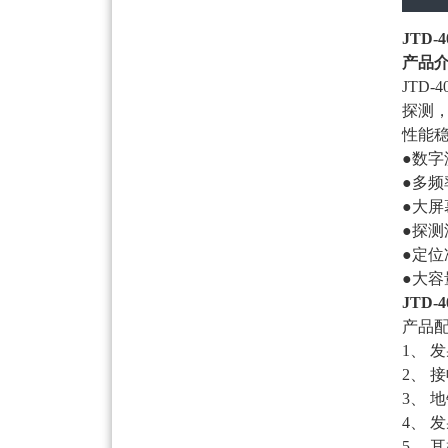
JTD
产品
JTD
探测
性能
●数字
●多
●大
●探
●定
●大
JTD
产品
1、 
2、 
3、 
4、 
5、 