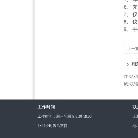
6、 
7、 
8、 
9、 
上一
相
JT-3
械式听
工作时间
联
工作时间：周一至周五 8:30-18:00
上
7×24小时售后支持
地