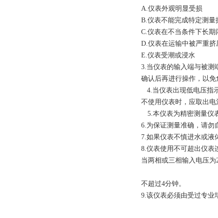
A.
仪表外观明显受损
B.
仪表不能完成特定测量
C.
仪表在不当条件下长期
D.
仪表在运输中被严重挤
E.仪表受潮或浸水
3.
当仪表的输入端与被测
确认后再进行操作，以免
4.
当仪表出现低电压指
不使用仪表时，应取出电
5.
本仪表为精密测量仪
6.
为保证测量准确，请勿
7.
如果仪表不慎进水或液
8.
仪表使用不可超出仪表
当两相或三相输入电压为
不超过
4
分钟。
9.
该仪表必须由受过专业