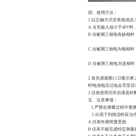
四、使用方法：
1
.
以正确方式安装电池后
A.当无输入或小于40V时
B.当被测三相电有缺相时
C.当被测三相电为顺相时
D.当被测三相电为逆相时
2.首先请观察LCD显示
时电池电压过低会导至仪
3.
仪表使用完毕后请及时
五、注意事项：
1.
严禁在测量过程中更
2.
出现下列情况时应当
A.
仪表外观明显受损
B.
仪表不能完成特定测量