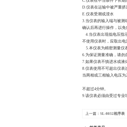
C.
仪表在不当条件下长期
D.
仪表在运输中被严重挤
E.仪表受潮或浸水
3.
当仪表的输入端与被测
确认后再进行操作，以免
4.
当仪表出现低电压指
不使用仪表时，应取出电
5.
本仪表为精密测量仪
6.
为保证测量准确，请勿
7.
如果仪表不慎进水或液
8.
仪表使用不可超出仪表
当两相或三相输入电压为
不超过
4
分钟。
9.
该仪表必须由受过专业
上一篇：
SL-8032相序表