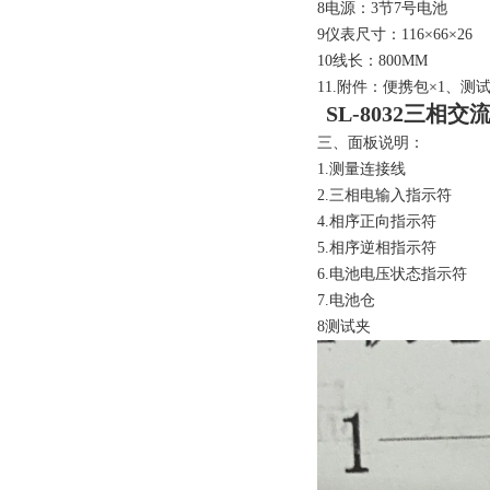
8电源：3节7号电池
9仪表尺寸：116
×
66
×
26
10线长：800MM
11.附件：便携包
×
1、测
SL-8032三相
三、面板说明：
1.测量连接线
2.三相电输入指示符
4.相序正向指示符
5.相序逆相指示符
6.电池电压状态指示符
7.电池仓
8测试夹