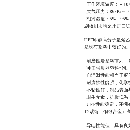
工作环境温度：－10
大气压力：86kPa～10
相对湿度：5%～95%
刷板刷块均采用进口U
UPE即超高分子量聚
是现有塑料中较好的
耐磨性居塑料前列，
冲击强度列塑料*列
自润滑性能相当于聚
耐腐蚀性能强，化学
不粘性好，制品表面
卫生无毒，抗极低温（
UPE性能稳定，还拥
T2紫铜（铜银合金）
导电性能佳，具有良