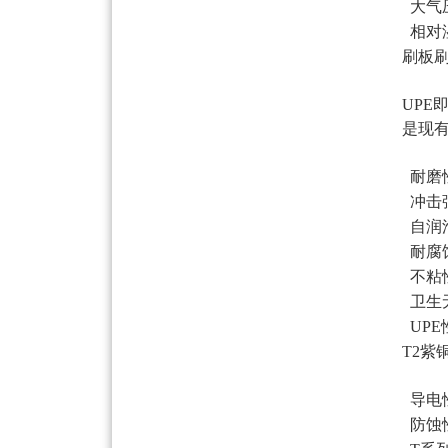
大气压
相对湿
刷板刷
UP
是现
耐磨
冲击
自润
耐腐
不粘
卫生无
UP
T2
导电
防蚀