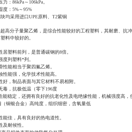
力：86kPa～106kPa。
度：5%～95%
块均采用进口UPE原料、T2紫铜
E即超高分子量聚乙烯，是综合性能较好的工程塑料，其耐磨、抗
有塑料中较好的。
性居塑料前列，是普通碳钢的8倍。
强度列塑料*列。
滑性能相当于聚四氟乙烯。
蚀性能强，化学技术性能高。
性好，制品表面与其它材料不易相附。
毒，抗极低温（零下196度
E性能稳定，还拥有良好的抗老化性及电绝缘性能，机械强度高，
紫铜（铜银合金）高纯度，组织细密，含氧量低
性能佳，具有良好的热电道性。
性及耐候性。