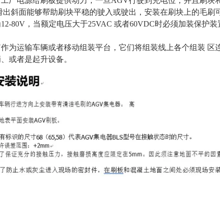
。工厂电源给刷板提供动力，一旦AGV行驶到充电位，并且刷块
/滑出斜面能够帮助刷块平稳的驶入或驶出，安装在刷块上的毛刷
12-80V，当额定电压大于25VAC 或者60VDC时必须加装保
V作为运输车辆或者移动组装平台，它们将组装线上各个组装 区
辆、或者是起升设备。