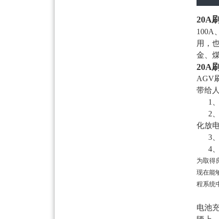
20A
100
用，
金、
20A
AGV
带给
1、
2、
化放
3、
4、
为取得
现在能
程系统
电池