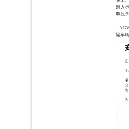
辆上
滑入
电压为
AG
输车