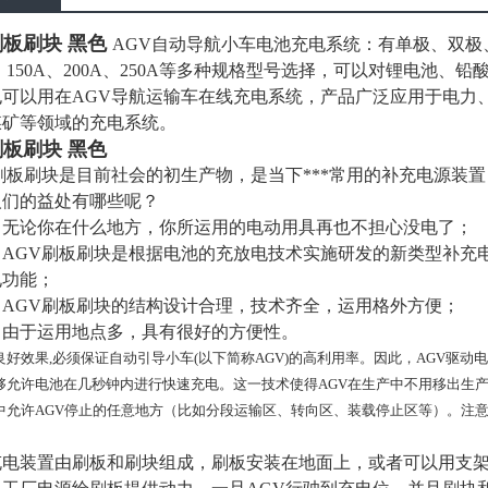
刷板刷块 黑色
AGV自动导航小车电池充电系统：有单极、双极、三级
A、150A、200A、250A等多种规格型号选择，可以对锂电池
也可以用在AGV导航运输车在线充电系统，产品广泛应用于电力
煤矿等领域的充电系统。
刷板刷块 黑色
刷板刷块是目前社会的初生产物，是当下***常用的补充电源装
人们的益处有哪些呢？
无论你在什么地方，你所运用的电动用具再也不担心没电了；
AGV刷板刷块是根据电池的充放电技术实施研发的新类型补充
电功能；
AGV刷板刷块的结构设计合理，技术齐全，运用格外方便；
由于运用地点多，具有很好的方便性。
良好效果,必须保证自动引导小车(以下简称AGV)的高利用率。因此，AGV驱
够允许电池在几秒钟内进行快速充电。这一技术使得AGV在生产中不用移出生
中允许AGV停止的任意地方（比如分段运输区、转向区、装载停止区等）。注
充电装置由刷板和刷块组成，刷板安装在地面上，或者可以用支架