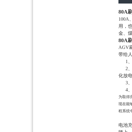
80A
100
用，
金、
80A
AGV
带给
1、
2、
化放
3、
4、
为取得
现在能
程系统
电池