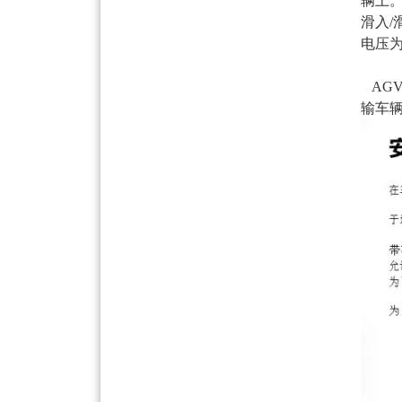
辆上
滑入
电压为
AG
输车