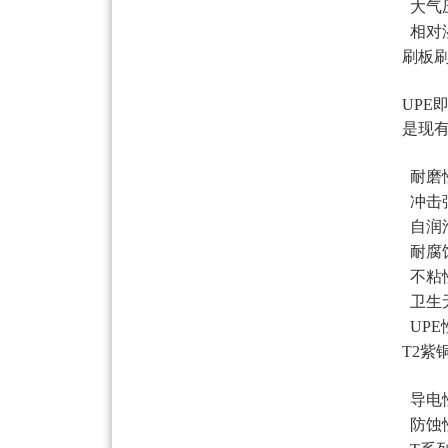
大气压
相对湿
刷板刷
UP
是现
耐磨
冲击
自润
耐腐
不粘
卫生无
UP
T2
导电
防蚀