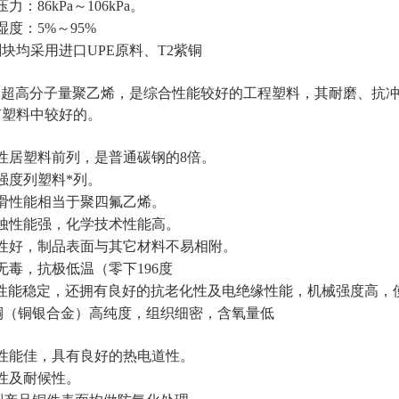
力：86kPa～106kPa。
度：5%～95%
块均采用进口UPE原料、T2紫铜
E即超高分子量聚乙烯，是综合性能较好的工程塑料，其耐磨、抗
有塑料中较好的。
性居塑料前列，是普通碳钢的8倍。
强度列塑料*列。
滑性能相当于聚四氟乙烯。
蚀性能强，化学技术性能高。
性好，制品表面与其它材料不易相附。
毒，抗极低温（零下196度
E性能稳定，还拥有良好的抗老化性及电绝缘性能，机械强度高，
紫铜（铜银合金）高纯度，组织细密，含氧量低
性能佳，具有良好的热电道性。
性及耐候性。