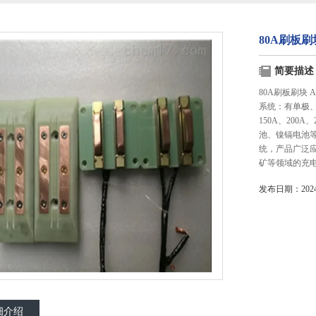
80A刷板刷
简要描述
80A刷板刷块
系统：有单极、双
150A、20
池、镍镉电池
统，产品广泛
矿等领域的充
发布日期：2024-
细介绍