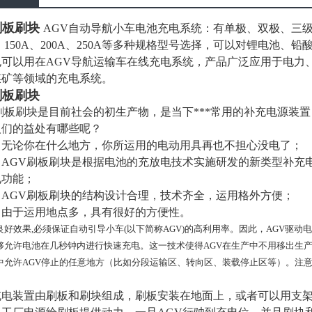
刷板刷块
AGV自动导航小车电池充电系统：有单极、双极、三级、四级
A、150A、200A、250A等多种规格型号选择，可以对锂电池
也可以用在AGV导航运输车在线充电系统，产品广泛应用于电力
煤矿等领域的充电系统。
刷板刷块
刷板刷块是目前社会的初生产物，是当下***常用的补充电源装
人们的益处有哪些呢？
无论你在什么地方，你所运用的电动用具再也不担心没电了；
AGV刷板刷块是根据电池的充放电技术实施研发的新类型补充
电功能；
AGV刷板刷块的结构设计合理，技术齐全，运用格外方便；
由于运用地点多，具有很好的方便性。
良好效果,必须保证自动引导小车(以下简称AGV)的高利用率。因此，AGV驱
够允许电池在几秒钟内进行快速充电。这一技术使得AGV在生产中不用移出生
中允许AGV停止的任意地方（比如分段运输区、转向区、装载停止区等）。注
充电装置由刷板和刷块组成，刷板安装在地面上，或者可以用支架