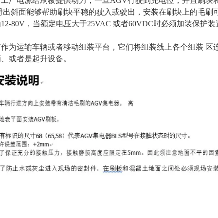
。工厂电源给刷板提供动力，一旦AGV行驶到充电位，并且刷块
/滑出斜面能够帮助刷块平稳的驶入或驶出，安装在刷块上的毛刷
12-80V，当额定电压大于25VAC 或者60VDC时必须加装保
V作为运输车辆或者移动组装平台，它们将组装线上各个组装 区
辆、或者是起升设备。