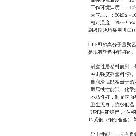
工作环境温度：－10
大气压力：86kPa～10
相对湿度：5%～95%
刷板刷块均采用进口U
UPE即超高分子量聚
是现有塑料中较好的
耐磨性居塑料前列，
冲击强度列塑料*列
自润滑性能相当于聚
耐腐蚀性能强，化学
不粘性好，制品表面
卫生无毒，抗极低温（
UPE性能稳定，还拥
T2紫铜（铜银合金）
导电性能佳，具有良