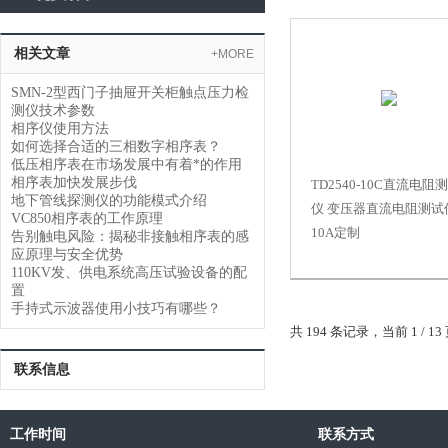
相关文章
+MORE
SMN-2型西门子抽屉开关柜触点压力检
测仪技术参数
相序仪使用方法
如何选择合适的三相数字相序表？
低压相序表在市场发展中有着*的作用
相序表加快发展步伐
TD2540-10C直流电阻
地下管线探测仪的功能模式介绍
仪 变压器直流电阻测试
VC850相序表的工作原理
10A定制
告别触电风险：揭秘非接触相序表的感
应原理与安全优势
110KV发、供电系统高压试验设备的配
置
手持式示波器使用小技巧有哪些？
共 194 条记录，当前 1 / 
联系信息
工作时间
联系方式