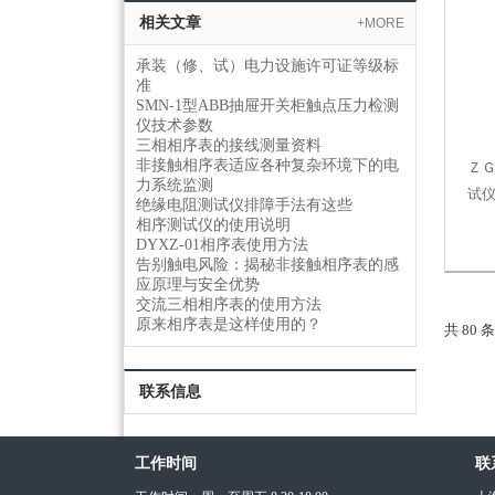
相关文章
+MORE
承装（修、试）电力设施许可证等级标
准
SMN-1型ABB抽屉开关柜触点压力检测
仪技术参数
三相相序表的接线测量资料
非接触相序表适应各种复杂环境下的电
ＺＧ
力系统监测
试
绝缘电阻测试仪排障手法有这些
相序测试仪的使用说明
DYXZ-01相序表使用方法
告别触电风险：揭秘非接触相序表的感
应原理与安全优势
交流三相相序表的使用方法
原来相序表是这样使用的？
共 80 
联系信息
工作时间
联