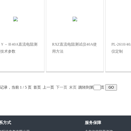
Ｙ－Ⅲ40A直流电阻测
RXZ直流电阻测试仪40A使
PL-2610
仪技术参数
用方法
仪定制
条记录，当前 1 / 5 页 首页 上一页
下一页
末页
跳转到第
页
系方式
服务保障