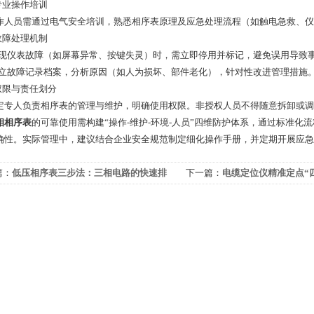
业操作培训
员需通过电气安全培训，熟悉相序表原理及应急处理流程（如触电急救、仪
障处理机制
仪表故障（如屏幕异常、按键失灵）时，需立即停用并标记，避免误用导致
故障记录档案，分析原因（如人为损坏、部件老化），针对性改进管理措施
限与责任划分
人负责相序表的管理与维护，明确使用权限。非授权人员不得随意拆卸或调
相相序表
的可靠使用需构建“操作-维护-环境-人员”四维防护体系，通过标准
确性。实际管理中，建议结合企业安全规范制定细化操作手册，并定期开展应急
篇：
低压相序表三步法：三相电路的快速排
下一篇：
电缆定位仪精准定点“
南