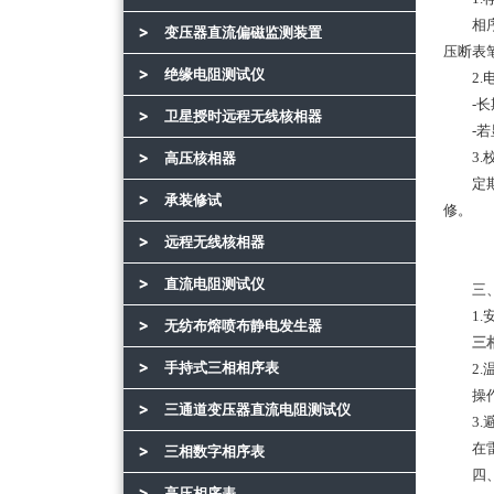
相序表
变压器直流偏磁监测装置
压断表
绝缘电阻测试仪
2.电
-长期
卫星授时远程无线核相器
-若显
3.校
高压核相器
定期送
承装修试
修。
远程无线核相器
直流电阻测试仪
三、环
1.安
无纺布熔喷布静电发生器
三
手持式三相相序表
2.温
操作环
三通道变压器直流电阻测试仪
3.避
在雷雨
三相数字相序表
四、人
高压相序表