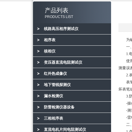
产品列表
PRODUCTS LIST
线路高压相序测试仪
为确
相序表
一、操
核相仪
1.电
使用前
变压器直流电阻测试仪
测量误
红外热成像仪
2.表
表笔需
地下管线探测仪
坏表笔
漏水检测仪
3.防
-操作
防雷检测仪器设备
-测量
-雷电
三相相序表
二、设
直流电机片间电阻测试仪
1.存