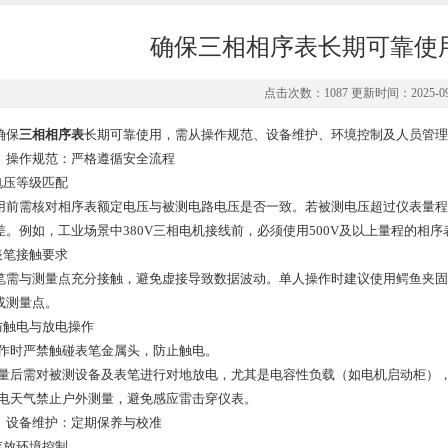
确保三相相序表长期可靠使
点击次数：1087 更新时间：2025-09
保
三相相序表
长期可靠使用，需从操作规范、设备维护、环境控制及人员管理
作规范：严格遵循安全流程
压等级匹配
需核对相序表额定电压与被测电路电压是否一致。若被测电压超过仪表量程（如
差。例如，工业场景中380V三相电机接线前，必须使用500V及以上量程的相序
笔接触要求
与测量点充分接触，避免虚接导致数据波动。单人操作时建议使用鳄鱼夹固
或测量点。
触电与放电操作
时严禁触碰表笔金属头，防止触电。
后需对被测设备及表笔进行对地放电，尤其是电容性负载（如电机启动柜），
天气禁止户外测量，避免感应雷击穿仪表。
备维护：定期保养与校准
放环境控制