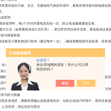
需存放在干燥、无尘、无腐蚀性气体的环境中，避免受潮导致内部电路短路
笔。
池管理
未使用时，每2个月对内置电池充电一次，防止电池漏液腐蚀仪表。
示欠压（如屏幕暗淡或欠压灯亮），需立即关闭仪表并充电，避免电池过放
准与精度检查
检至计量机构进行校准（建议每年一次），确保测量精度符合标准。若发现测
欢迎您！
来自局域网的朋友！有什么可以帮
境控制：优化使用场景
助您的吗？
装位置要求
相相序表
应在干燥、通风、无强磁场干扰的环境中使用。例如，避免在变压器房
度与湿度管理
境温度宜控制在-10℃至50℃之间，湿度不超过85%。高温可能导致仪表过
雷与防污措施
多发地区，测量前需确认设备接地良好；在粉尘或油污环境中，需对仪表进
员管理：强化培训与责任