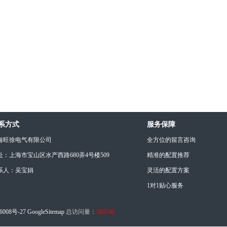
系方式
服务保障
海旺徐电气有限公司
全方位的留言咨询
址：上海市宝山区水产西路680弄4号楼509
精准的配置推荐
系人：吴宝娟
灵活的配置方案
1对1贴心服务
6008号-27
GoogleSitemap
总访问量：
500748