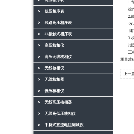
1.专
操作人
低压相序表
2.故
线路高压相序表
-发现
-建立
非接触式相序表
3.权
指定专
高压核相仪
三
高压无线核相仪
测量准
无线核相仪
上一
无线核相器
障指
低压核相仪
无线高压核相器
无线高低压核相仪
手持式直流电阻测试仪