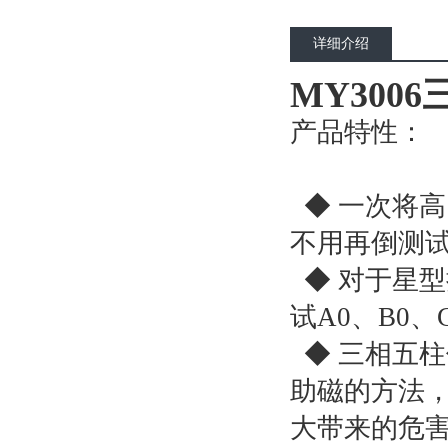
详细介绍
MY300
产品特性：
◆ 一次将
不用再倒测
◆ 对于星
试A0、B0
◆ 三相五
助磁的方法
大带来的危