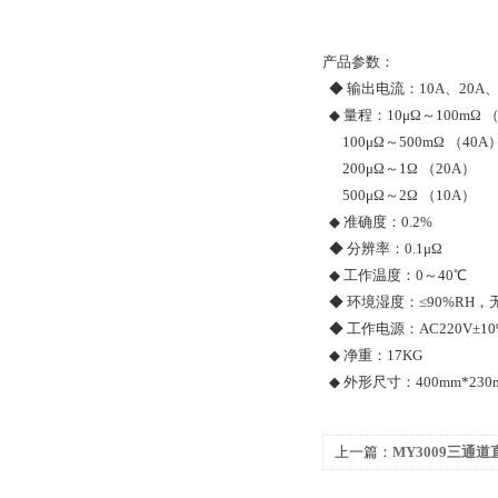
产品参数：
◆ 输出电流：10A、20A、4
◆ 量程：10μΩ～100mΩ （
100μΩ～500mΩ （40A
200μΩ～1Ω （20A）
500μΩ～2Ω （10A）
◆ 准确度：0.2%
◆ 分辨率：0.1μΩ
◆ 工作温度：0～40℃
◆ 环境湿度：≤90%RH，
◆ 工作电源：AC220V±10
◆ 净重：17KG
◆ 外形尺寸：400mm*230m
上一篇：
MY3009三通