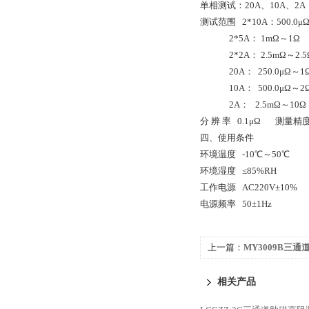
单相测试：20A、10A、2A
测试范围 2*10A：500.0μ
2*5A： 1mΩ～1Ω
2*2A： 2.5mΩ～2.5
20A： 250.0μΩ～1
10A： 500.0μΩ～2
2A： 2.5mΩ～10Ω
分 辨 率 0.1μΩ 测量精度 
四、使用条件
环境温度 -10℃～50℃
环境湿度 ≤85%RH
工作电源 AC220V±10%
电源频率 50±1Hz
上一篇：
MY3009B三通
家
相关产品