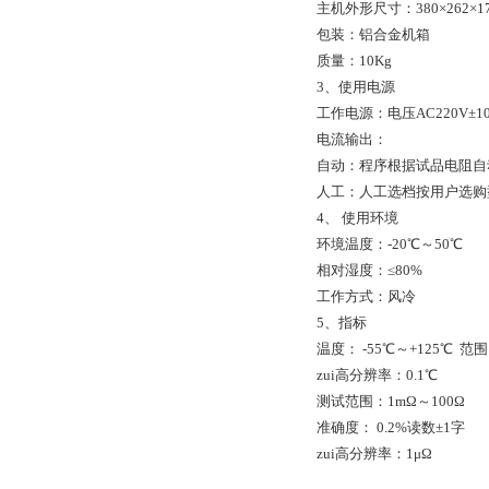
主机外形尺寸：380×262×17
包装：铝合金机箱
质量：10Kg
3、使用电源
工作电源：电压AC220V±10
电流输出：
自动：程序根据试品电阻自动
人工：人工选档按用户选购型号
4、 使用环境
环境温度：-20℃～50℃
相对湿度：≤80%
工作方式：风冷
5、指标
温度： -55℃～+125℃ 范围
zui高分辨率：0.1℃
测试范围：1mΩ～100Ω
准确度： 0.2%读数±1字
zui高分辨率：1μΩ