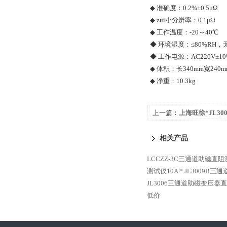
◆ 准确度：0.2%±0.5μΩ
◆ zui小分辨率：0.1μΩ
◆ 工作温度：-20～40℃
◆ 环境湿度：≤80%RH，
◆ 工作电源：AC220V±10%
◆ 体积：长340mm宽240m
◆ 净重：10.3kg
上一篇：
上海旺徐*JL3
阻测试仪 厂家
相关产品
LCCZZ-3C三通道助磁直阻
测试仪10A *
JL3009B三
JL3006三通道助磁变压器
低价