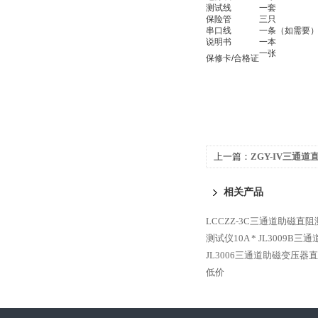
测试线
一套
保险管
三只
串口线
一条（如需要
说明书
一本
一张
保修卡/合格证
上一篇：
ZGY-IV三通
相关产品
LCCZZ-3C三通道助磁直阻
测试仪10A *
JL3009B三
JL3006三通道助磁变压器
低价