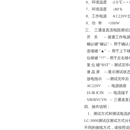
6、环境温度 -2０℃～+
7、环境湿度 ≤80％
8、工作电源 ＡC220V士
9、功 率 <100W
三、 三通道直流电阻测试
开 关 － 接通工作电源（
确认键“确认”－ 用于确
选项键 “▲” － 用于上
位移键 “??”－用于左右
复 位 键“RST”－测试完
液 晶 屏 —显示测试状
放电指示 ―测试完毕后
AC220V － 电源插座
IA IB ICIN ― 电流端子
VAVBVCVN － 三通
四、操作说明：
1、测试方式和测试电流
LC-3000测试仪测试
不同的接线方式，请按照说