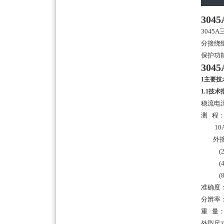
30
304
分接绕
保护功
30
1主要技
1.1技术
稳流电流
测 程：
10A
外接
(20A
(40A
(80A
准确度：
分辨率：
重 量：
外型尺寸：