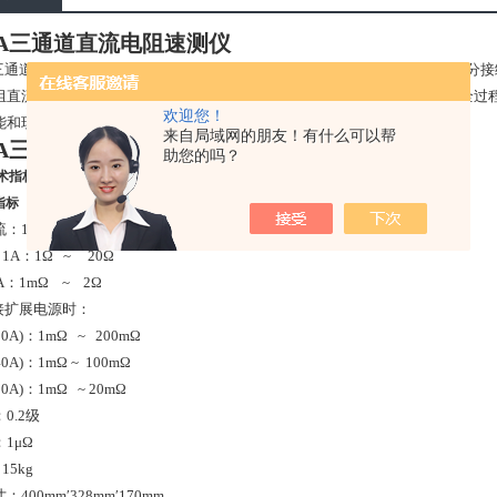
45A三通道直流电阻速测仪
5A三通道直流电阻测试仪由直流稳压稳流电源和三路测试单元构成，对变压器分
组直流电阻测试耗时长的难题（测试时间仅需传统方法的1/3）。仪器测试全过
欢迎您！
能和现场抗干扰能力，适用于大型电力变压器直流电阻的快速测试。
来自局域网的朋友！有什么可以帮
45A三通道直流电阻速测仪
助您的吗？
术指标及使用条件
指标
：1A、10A
1A：1Ω ~ 20Ω
：1mΩ ~ 2Ω
扩展电源时：
)：1mΩ ~ 200mΩ
)：1mΩ ~ 100mΩ
)：1mΩ ~ 20mΩ
0.2级
1μΩ
15kg
400mm′328mm′170mm