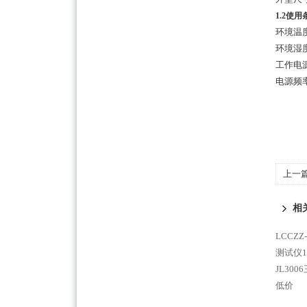
1.2使
环境温度
环境湿度
工作电源：
电源频率：
上一
相
LCCZ
测试仪10
JL30
低价