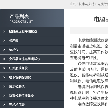
首页
>
技术与支持
> 电缆
产品列表
电缆
PRODUCTS LIST
线路高压相序测试仪
电缆故障测试仪
相序表
测量市话铅皮电缆、
核相仪
查找时间、提高工作
查电缆电气特性。
变压器直流电阻测试仪
通信电缆故障综合测
红外热成像仪
反射测试电缆仪、通
缆仪、智能电桥测试
地下管线探测仪
测试仪、电信电缆故
漏水检测仪
电缆故障测试仪低压
缆短路）时，将产生
防雷检测仪器设备
种电缆中的传播速度
电缆故障查找操作步
三相相序表