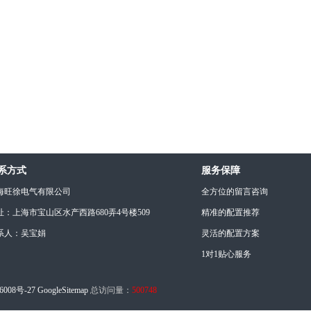
系方式
服务保障
海旺徐电气有限公司
全方位的留言咨询
址：上海市宝山区水产西路680弄4号楼509
精准的配置推荐
系人：吴宝娟
灵活的配置方案
1对1贴心服务
6008号-27
GoogleSitemap
总访问量：
500748