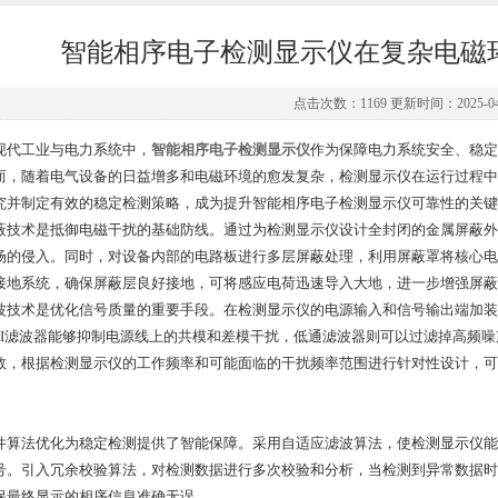
智能相序电子检测显示仪在复杂电磁
点击次数：1169 更新时间：2025-04
工业与电力系统中，
智能相序电子检测显示仪
作为保障电力系统安全、稳定
而，随着电气设备的日益增多和电磁环境的愈发复杂，检测显示仪在运行过程中
究并制定有效的稳定检测策略，成为提升智能相序电子检测显示仪可靠性的关键
术是抵御电磁干扰的基础防线。通过为检测显示仪设计全封闭的金属屏蔽外
场的侵入。同时，对设备内部的电路板进行多层屏蔽处理，利用屏蔽罩将核心电
接地系统，确保屏蔽层良好接地，可将感应电荷迅速导入大地，进一步增强屏蔽
术是优化信号质量的重要手段。在检测显示仪的电源输入和信号输出端加装高
MI滤波器能够抑制电源线上的共模和差模干扰，低通滤波器则可以过滤掉高频
数，根据检测显示仪的工作频率和可能面临的干扰频率范围进行针对性设计，可
法优化为稳定检测提供了智能保障。采用自适应滤波算法，使检测显示仪能
号。引入冗余校验算法，对检测数据进行多次校验和分析，当检测到异常数据时
保最终显示的相序信息准确无误。