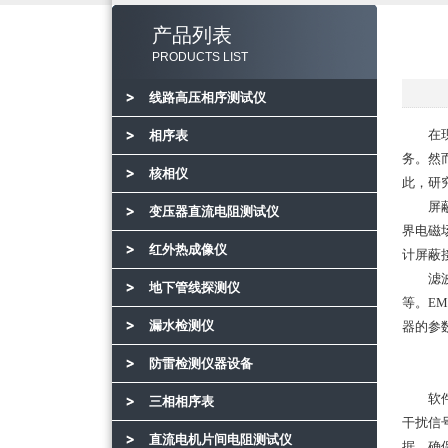
产品列表
PRODUCTS LIST
线路高压相序测试仪
在现代
相序表
务。然
核相仪
此，研
屏蔽技
变压器直流电阻测试仪
界电磁
红外热成像仪
计屏蔽
滤波技
地下管线探测仪
等。E
漏水检测仪
器的参
防雷检测仪器设备
软件算
三相相序表
干扰信
直流电机片间电阻测试仪
据，确