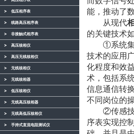
而数字信号
能，推动了
低压相序表
从现代
线路高压相序表
的关键技术
非接触式相序表
①系统集成
高压核相仪
技术的应用
高压无线核相仪
化程度和效
无线核相仪
术，包括系
无线核相器
信息通信转
低压核相仪
不同岗位的
无线高压核相器
②传感技术
无线高低压核相仪
序表实现控
手持式直流电阻测试仪
础，并且是