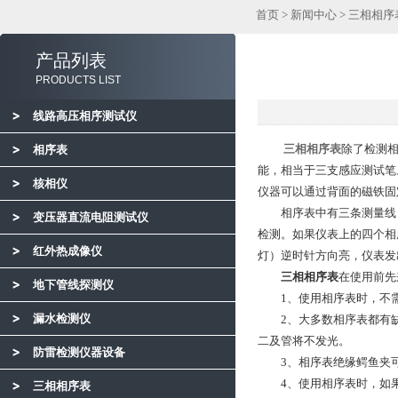
首页
>
新闻中心
> 三相相
产品列表
PRODUCTS LIST
线路高压相序测试仪
三相相序表
除了检测
相序表
能，相当于三支感应测试笔
核相仪
仪器可以通过背面的磁铁固
相序表中有三条测量线，
变压器直流电阻测试仪
检测。如果仪表上的四个相
红外热成像仪
灯）逆时针方向亮，仪表发
三相相序表
在使用前先
地下管线探测仪
1、使用相序表时，不需
漏水检测仪
2、大多数相序表都有缺相
二及管将不发光。
防雷检测仪器设备
3、相序表绝缘鳄鱼夹可用
4、使用相序表时，如果
三相相序表