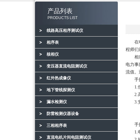
产品列表
PRODUCTS LIST
线路高压相序测试仪
在电力
相序表
程师们
核相仪
相序表
电力事
变压器直流电阻测试仪
流值。
红外热成像仪
手持
1.便
地下管线探测仪
2.高
漏水检测仪
3.安
防雷检测仪器设备
手持
三相相序表
1.电
直流电机片间电阻测试仪
2.故