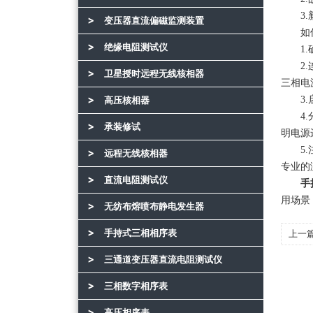
3.新
变压器直流偏磁监测装置
如何
绝缘电阻测试仪
1.确
2.连
卫星授时远程无线核相器
三相电
3.启
高压核相器
4.分
承装修试
明电源
5.注
远程无线核相器
专业的
直流电阻测试仪
手
用场景
无纺布熔喷布静电发生器
手持式三相相序表
上一
提供
三通道变压器直流电阻测试仪
三相数字相序表
高压相序表