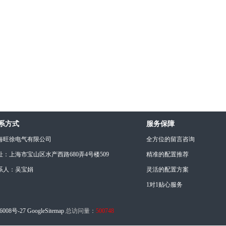
系方式
服务保障
海旺徐电气有限公司
全方位的留言咨询
址：上海市宝山区水产西路680弄4号楼509
精准的配置推荐
系人：吴宝娟
灵活的配置方案
1对1贴心服务
6008号-27
GoogleSitemap
总访问量：
500748