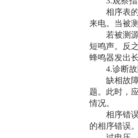
3.观察指
相序表的面
低压相序表
来电。当被
线路高压相序表
若被测源三
非接触式相序表
短鸣声。反
高压核相仪
蜂鸣器发出
高压无线核相仪
4.诊断故
无线核相仪
缺相故障：
无线核相器
题。此时，
低压核相仪
情况。
无线高压核相器
相序错误故
无线高低压核相仪
的相序错误
手持式直流电阻测试仪
过电压、欠