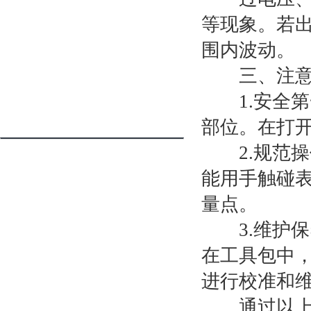
直流电阻速测试仪
等现象。若
感性负载直流电阻测试仪
围内波动。
AGV刷板刷块
三、注意
故障专用变压器
1.安全第
电阻箱
部位。在打
2.规范操
能用手触碰
量点。
3.维护保
在工具包中
进行校准和
通过以上步