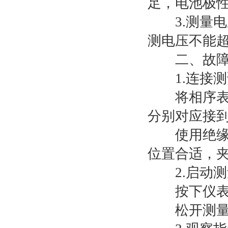
足，电池极
变压器直流偏磁监测装置
3.测量电
绝缘电阻测试仪
测电压不能
卫星授时远程无线核相器
二、故障
高压核相器
1.连接测
承装修试
将相序表的
远程无线核相器
分别对应接
直流电阻测试仪
使用绝缘鳄口
位置合适，
无纺布熔喷布静电发生器
2.启动测
手持式三相相序表
按下仪表左
三通道变压器直流电阻测试仪
松开测量按
三相数字相序表
高压相序表