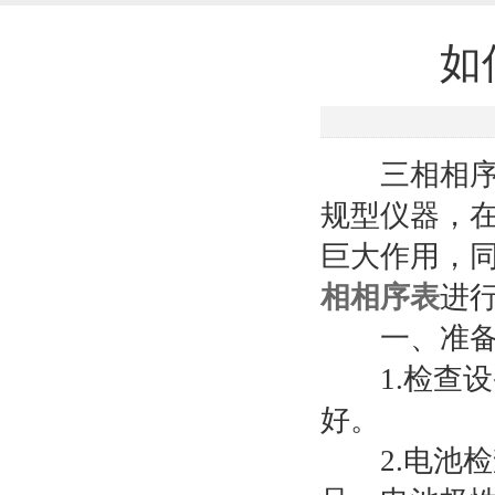
产品列表
如
PRODUCTS LIST
线路高压相序测试仪
相序表
三相相序表
核相仪
规型仪器，
变压器直流电阻测试仪
巨大作用，
红外热成像仪
相相序表
进
地下管线探测仪
一、准备
漏水检测仪
1.检查设
防雷检测仪器设备
好。
三相相序表
2.电池检
直流电机片间电阻测试仪