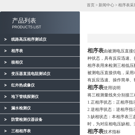
首页
>
新闻中心
> 相序表
产品列表
PRODUCTS LIST
线路高压相序测试仪
相序表
相序表
由被测电压直接
种状态，具有反应迅速、
核相仪
相序表用来检测三相低压
被测电压直接供电，采用
变压器直流电阻测试仪
有反应迅速、操作简单、
红外热成像仪
相序表
使用说明
将三根测量线夹分别接三
地下管线探测仪
1.正相序状态：正相序
漏水检测仪
2.逆相序状态：逆相序
3.缺相状态：本相序表
防雷检测仪器设备
时，为对应相电压缺相。
相序表
三相相序表
技术指标