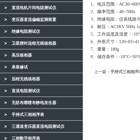
1、电压范围：AC30~600
直流电机片间电阻测试仪
2、频率范围：40~70Hz
3、绝缘电阻：仪表线路与
变压器直流偏磁监测装置
4、耐压：AC1KV 50Hz 1
绝缘电阻测试仪
5、工作温度及湿度：-10°C 
6、外形尺寸：120×83×41
卫星授时远程无线核相器
7、重量：180g
高压核相器
8、储存条件：-10°C~50°
承装修试
上一篇：
手持式三相相序
远程无线核相器
直流电阻测试仪
无纺布熔喷布静电发生器
手持式三相相序表
三通道变压器直流电阻测试仪
三相数字相序表