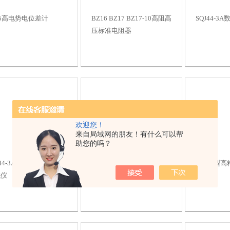
25高电势电位差计
BZ16 BZ17 BZ17-10高阻高
SQJ44-
压标准电阻器
欢迎您！
来自局域网的朋友！有什么可以帮
助您的吗？
J44-3A变压器直流电阻
WX79G型高压电阻箱
WX74型
试仪