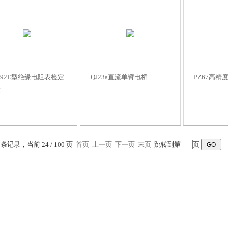
Z92E型绝缘电阻表检定
QJ23a直流单臂电桥
PZ67高精
置
7 条记录，当前 24 / 100 页
首页
上一页
下一页
末页
跳转到第
页