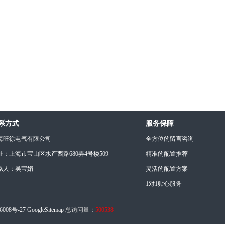
系方式
服务保障
海旺徐电气有限公司
全方位的留言咨询
址：上海市宝山区水产西路680弄4号楼509
精准的配置推荐
系人：吴宝娟
灵活的配置方案
1对1贴心服务
6008号-27
GoogleSitemap
总访问量：
500538