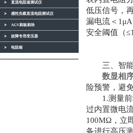
直流电阻速测试仪
低压信号，
感性负载直流电阻测试仪
漏电流＜1μ
AGV刷板刷块
安全阈值（≤
故障专用变压器
电阻箱
三、智能安
数显相
险预警，避
1.测量前
过内置微电
100MΩ，
备进行高压