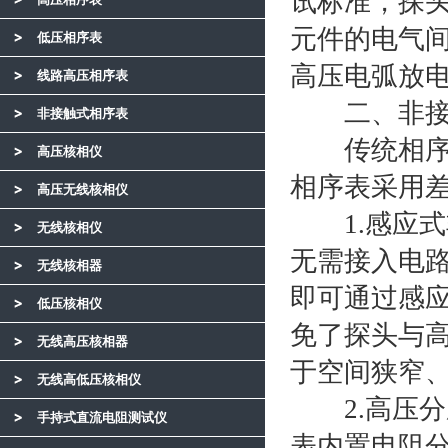
试标准，探头
元件的电气间
低压相序表
高压电弧放
线路高压相序表
二、非接触
非接触式相序表
传统相序测
高压核相仪
相序表采用
高压无线核相仪
1.感应式
无线核相仪
无需接入电路
无线核相器
即可通过感
低压核相仪
免了探头与
无线高压核相器
于空间狭窄
无线高低压核相仪
2.高压分
手持式直流电阻测试仪
表内置电阻