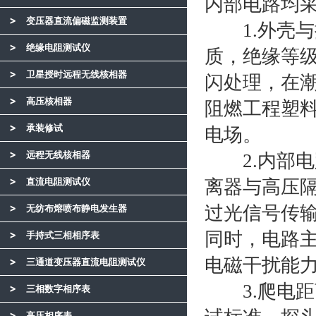
内部电路均
变压器直流偏磁监测装置
1.外壳与
绝缘电阻测试仪
质，绝缘等级≥
卫星授时远程无线核相器
闪处理，在
高压核相器
阻燃工程塑料
承装修试
电场。
远程无线核相器
2.内部电
直流电阻测试仪
离器与高压
过光信号传
无纺布熔喷布静电发生器
同时，电路
手持式三相相序表
电磁干扰能
三通道变压器直流电阻测试仪
3.爬电距离
三相数字相序表
高压相序表