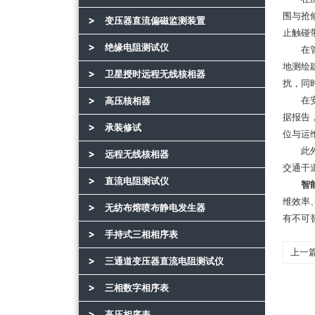
围与抢
变压器直流偏磁监测装置
止触碰
绝缘电阻测试仪
在管线
地测绘
卫星授时远程无线核相器
扰，同
在安全
高压核相器
据报告
承装修试
位与运
此外，
远程无线核相器
交通干
直流电阻测试仪
智
维效率
无纺布熔喷布静电发生器
有不可
手持式三相相序表
上一
三通道变压器直流电阻测试仪
应原
三相数字相序表
高压相序表