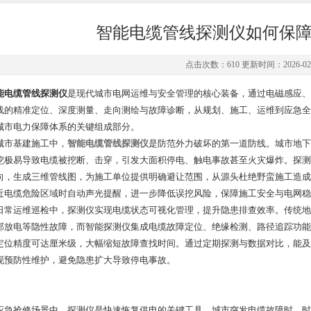
智能电缆管线探测仪如何保
点击次数：610 更新时间：2026-02-
能电缆管线探测仪
是现代城市电网运维与安全管理的核心装备，通过电磁感应、
线的精准定位、深度测量、走向测绘与故障诊断，从规划、施工、运维到应急全
城市电力保障体系的关键组成部分。
市基建施工中，
智能电缆管线探测仪
是防范外力破坏的第一道防线。城市地下
挖极易导致电缆被挖断、击穿，引发大面积停电、触电事故甚至火灾爆炸。探测
向，生成三维管线图，为施工单位提供明确避让范围，从源头杜绝野蛮施工造成
近电缆危险区域时自动声光提醒，进一步降低误挖风险，保障施工安全与电网稳
运维巡检中，探测仪实现电缆状态可视化管理，提升隐患排查效率。传统地
部放电等隐性故障，而智能探测仪集成电缆故障定位、绝缘检测、路径追踪功能
定位精度可达厘米级，大幅缩短故障查找时间。通过定期探测与数据对比，能及
现预防性维护，避免隐患扩大导致停电事故。
抢修场景中，探测仪是快速恢复供电的关键工具。城市突发电缆故障时，时