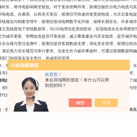
修时长，将停电影响降至较低。对于复杂管网环境，探测仪能区分电力电缆与其
带电电缆。在暴雨、台风等灾害后，探测仪可快速排查受损电缆，为灾后复电提
规划与档案管理中，探测仪推动电网数字化升级，保障长期安全。许多城市
建立高精度地下管线数据库，与GIS地理信息系统联动，实现电缆全生命周期
时为城市更新、管网改造提供可靠依据，减少重复建设与安全隐患，提升城市电
合规与责任追溯中，探测仪提供客观数据支撑，强化安全管理。探测过程自
，满足电力安全规范与审计要求。当发生外力破坏事故时，可通过探测数据明确
维部门协同落实安全责任，形成闭环管理。
智能探测仪的便携化、智能化设计适配复杂城市环境，支持地下、穿墙、水
道等密集区域稳定工作，无需大规模封路即可完成检测，兼顾安全与民生需求。
欢迎您！
来自局域网的朋友！有什么可以帮
能电缆管线探测仪
通过精准定位、隐患预警、快速抢修、数字化管理，构建了城
助您的吗？
、缩短停电时间、强化合规管理，是保障城市电网可靠运行、维护公共安全与经
替代的作用。
篇：
告别触电风险：揭秘非接触相序表的感
下一篇：
数显相序表如何保障高
理与安全优势
全