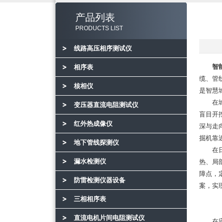
产品列表
PRODUCTS LIST
线路高压相序测试仪
智
相序表
缆、管
核相仪
是智慧
在城
变压器直流电阻测试仪
盲目开
红外热成像仪
深与走
掘机靠
地下管线探测仪
在日常
漏水检测仪
热、局
障点，
防雷检测仪器设备
案，实
三相相序表
直流电机片间电阻测试仪
在应急