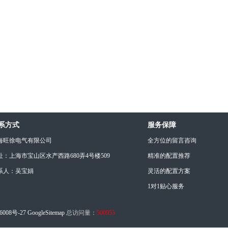
系方式
服务保障
海旺徐电气有限公司
全方位的留言咨询
址：上海市宝山区水产西路680弄4号楼509
精准的配置推荐
系人：吴宝娟
灵活的配置方案
1对1贴心服务
6008号-27
GoogleSitemap
总访问量：
500955