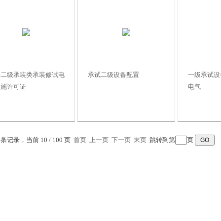
请二级承装类承装修试电
承试二级设备配置
一级承试设
设施许可证
电气
7 条记录，当前 10 / 100 页
首页
上一页
下一页
末页
跳转到第
页