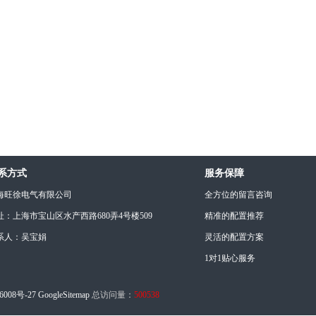
系方式
服务保障
海旺徐电气有限公司
全方位的留言咨询
址：上海市宝山区水产西路680弄4号楼509
精准的配置推荐
系人：吴宝娟
灵活的配置方案
1对1贴心服务
6008号-27
GoogleSitemap
总访问量：
500538