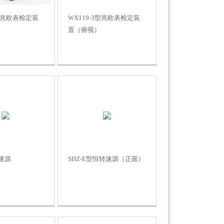
8型兆欧表检定装
WX119-3型兆欧表检定装
置（俯视）
速源
SHZ-E型恒转速源（正面）