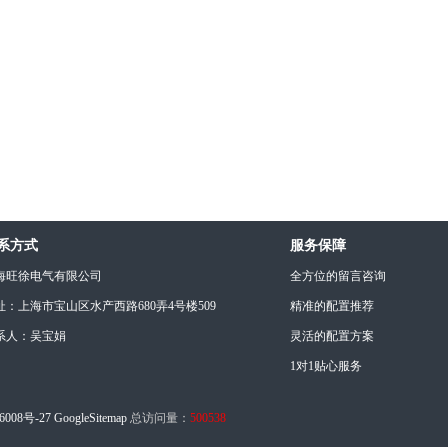
系方式
服务保障
海旺徐电气有限公司
全方位的留言咨询
址：上海市宝山区水产西路680弄4号楼509
精准的配置推荐
系人：吴宝娟
灵活的配置方案
1对1贴心服务
6008号-27
GoogleSitemap
总访问量：
500538